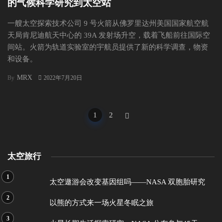
的气候科学研究到太空站
一艘太空探索技术公司 9 号火箭从佛罗里达州美国国家航空航
天局肯尼迪航天中心的 39A 发射场升空，载着飞船前往国际空
间站。火箭为轨道实验室的宇航员提供了新的科学调查，物资
和设备。
MRX
By
2022年7月20日
Posts
1
2
navigation
太空旅行
太空遨游会改变基因组吗——NASA 双胞胎研究
以熊的方式来一场火星冬眠之旅