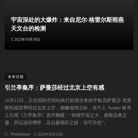
宇宙深处的大爆炸：来自尼尔·格雷尔斯雨燕
天文台的检测
2022年10月18日
未来日报
引兰亭集序：萨曼莎经过北京上空有感
10月12日，正在国际空间站执行驻留任务的宇航员萨曼莎·克里
斯托福雷蒂经过北京上空，俯瞰地球之际，在个人 Twitter 账号
上引用《兰亭集序》直抒胸臆：“仰观宇宙之大，俯察品类之
盛，所以游目骋怀，足以极视听之娱，信可乐也”。
Windchime
By
2022年10月13日