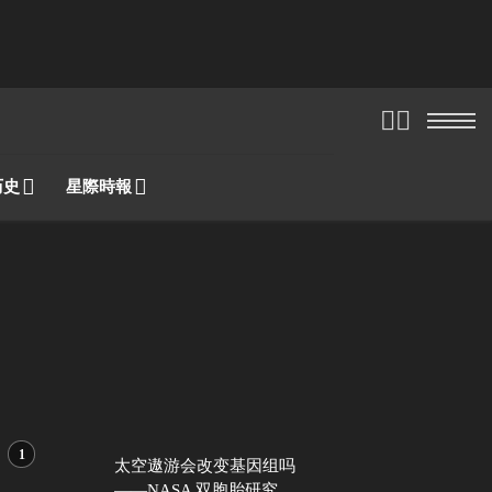
历史
星際時報
太空遨游会改变基因组吗
——NASA 双胞胎研究