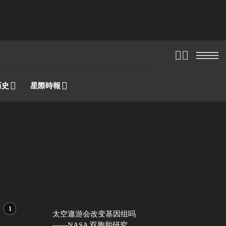
历史
星際時報
太空遨游会改变基因组吗
——NASA 双胞胎研究